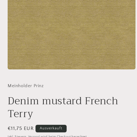
Medien
1
in
Modal
Meinholder Prinz
öffnen
Denim mustard French
Terry
Normaler
€11,75 EUR
Ausverkauft
Preis
Inkl. Steuern.
Versand
wird beim Checkout berechnet