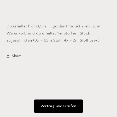
Du erhältst hier 0,5m. Füge das Produkt 2 mal zum
Warenkorb und du erhältst 1m Stoff am Stück
zugeschnitten (3x = 1,5m Stoff, 4x = 2m Stoff usw.)
Share
Vertrag widerrufen