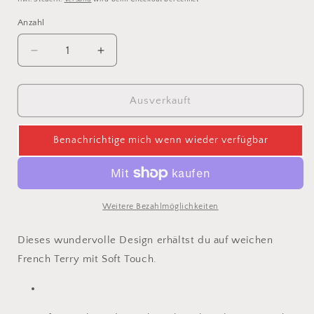
Anzahl
Verringere
Erhöhe
die
die
Menge
Menge
für
für
Ausverkauft
Denim
Denim
mustard
mustard
Benachrichtige mich wenn wieder verfügbar
French
French
Terry
Terry
Weitere Bezahlmöglichkeiten
Dieses wundervolle Design erhältst du auf weichen
French Terry mit Soft Touch.