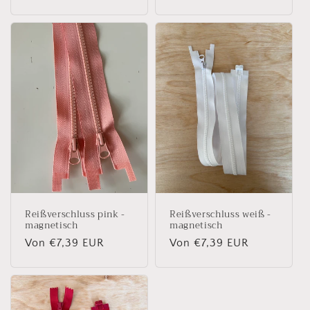
Preis
Preis
Reißverschluss pink -
Reißverschluss weiß -
magnetisch
magnetisch
Normaler
Von €7,39 EUR
Normaler
Von €7,39 EUR
Preis
Preis