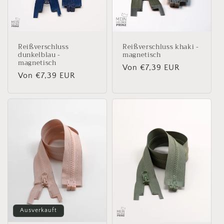
Reißverschluss
Reißverschluss khaki -
dunkelblau -
magnetisch
magnetisch
Normaler
Von €7,39 EUR
Normaler
Von €7,39 EUR
Preis
Preis
Ausverkauft