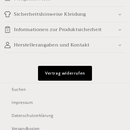
n
k
Sicherheitshinweise Kleidung
l
a
Informationen zur Produktsicherheit
p
p
Herstellerangaben und Kontakt
b
a
r
Vertrag widerrufen
e
r
Suchen
I
n
Impressum
h
a
Datenschutzerklärung
l
Versandkosten