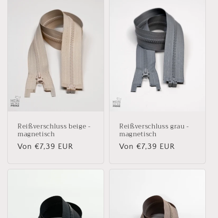
o
r
i
e
:
Reißverschluss beige -
Reißverschluss grau -
magnetisch
magnetisch
Normaler
Von €7,39 EUR
Normaler
Von €7,39 EUR
Preis
Preis