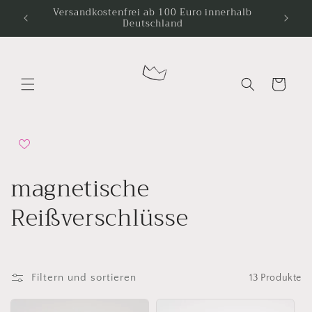
Direkt
Versandkostenfrei ab 100 Euro innerhalb
zum
Deutschland
Inhalt
Warenkorb
K
magnetische
a
Reißverschlüsse
t
e
Filtern und sortieren
13 Produkte
g