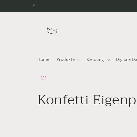
Direkt
zum
Inhalt
Home
Produkte
Kleidung
Digitale D
K
Konfetti Eigen
a
t