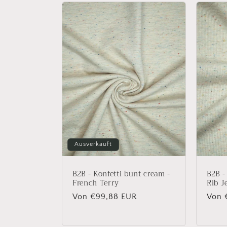
e
g
o
r
i
Ausverkauft
e
B2B - Konfetti bunt cream -
B2B -
:
French Terry
Rib J
Normaler
Von €99,88 EUR
Norm
Von 
Preis
Preis