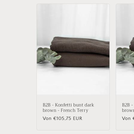
B2B - Konfetti bunt dark
B2B -
brown - French Terry
brown
Normaler
Von €105,75 EUR
Norm
Von 
Preis
Preis