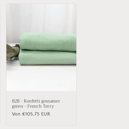
B2B - Konfetti gossamer
green - French Terry
Normaler
Von €105,75 EUR
Preis