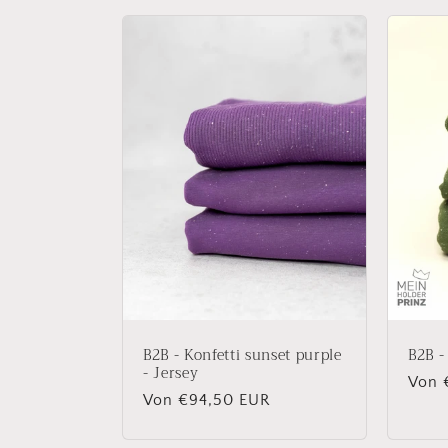
B2B - Konfetti sunset purple
B2B -
- Jersey
Norm
Von 
Normaler
Von €94,50 EUR
Preis
Preis