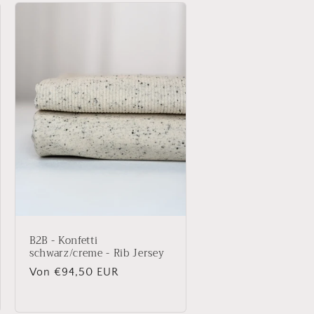
B2B - Konfetti
schwarz/creme - Rib Jersey
Normaler
Von €94,50 EUR
Preis