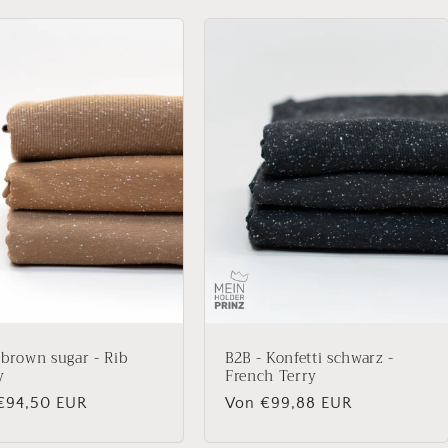
 brown sugar - Rib
B2B - Konfetti schwarz -
y
French Terry
aler
€94,50 EUR
Normaler
Von €99,88 EUR
Preis