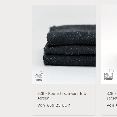
B2B - Konfetti schwarz Rib
B2B -
Jersey
Jerse
Normaler
Von €89,25 EUR
Norm
Von 
Preis
Preis