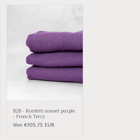
B2B - Konfetti sunset purple
- French Terry
Normaler
Von €105,75 EUR
Preis