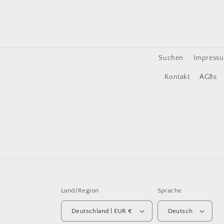
p
b
a
r
Suchen
Impress
e
r
Kontakt
AGBs
I
n
h
a
l
t
Land/Region
Sprache
Deutschland | EUR €
Deutsch