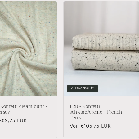
Ausverkauft
 Konfetti cream bunt -
B2B - Konfetti
ersey
schwarz/creme - French
Terry
aler
€89,25 EUR
Normaler
Von €105,75 EUR
Preis