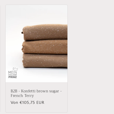
B2B - Konfetti brown sugar -
French Terry
Normaler
Von €105,75 EUR
Preis