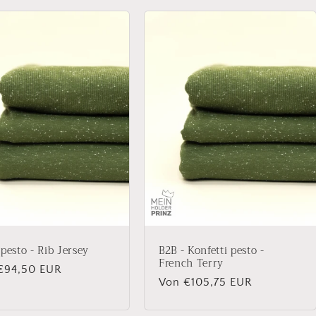
 pesto - Rib Jersey
B2B - Konfetti pesto -
French Terry
aler
€94,50 EUR
Normaler
Von €105,75 EUR
Preis