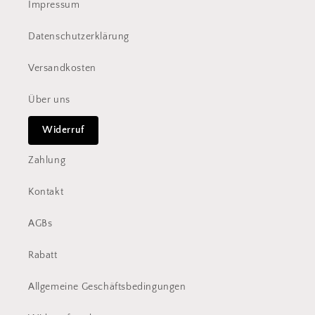
n
Impressum
h
a
Datenschutzerklärung
l
Versandkosten
t
Über uns
Widerruf
Zahlung
Kontakt
AGBs
Rabatt
Allgemeine Geschäftsbedingungen