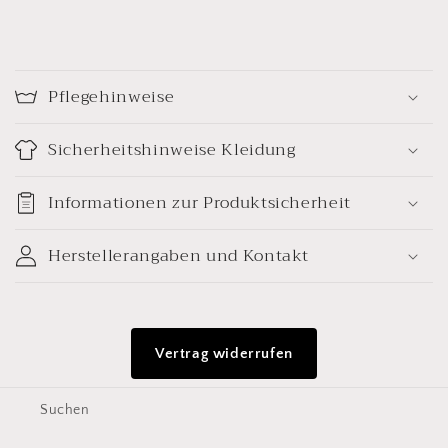
E
i
Pflegehinweise
n
k
Sicherheitshinweise Kleidung
l
a
Informationen zur Produktsicherheit
p
p
Herstellerangaben und Kontakt
b
a
r
Vertrag widerrufen
e
r
Suchen
I