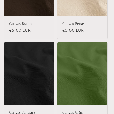
Canvas Braun
Canvas Beige
Normaler
€5,00 EUR
Normaler
€5,00 EUR
Preis
Preis
Canvas Schwarz
Canvas Grün