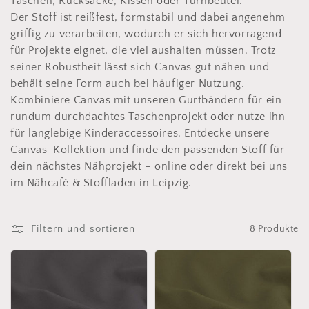
Taschen, Rucksäcke, Kissen oder Turnbeutel.
o
Der Stoff ist reißfest, formstabil und dabei angenehm
griffig zu verarbeiten, wodurch er sich hervorragend
r
für Projekte eignet, die viel aushalten müssen. Trotz
i
seiner Robustheit lässt sich Canvas gut nähen und
behält seine Form auch bei häufiger Nutzung.
e
Kombiniere Canvas mit unseren Gurtbändern für ein
rundum durchdachtes Taschenprojekt oder nutze ihn
:
für langlebige Kinderaccessoires. Entdecke unsere
Canvas-Kollektion und finde den passenden Stoff für
dein nächstes Nähprojekt – online oder direkt bei uns
im Nähcafé & Stoffladen in Leipzig.
Filtern und sortieren
8 Produkte