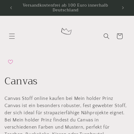
Direkt
Versandkostenfrei ab 100 Euro innerhalb
zum
Deutschland
Inhalt
Warenkorb
K
Canvas
a
Canvas Stoff online kaufen bei Mein holder Prinz
t
Canvas ist ein besonders robuster, fest gewebter Stoff,
e
der sich ideal für strapazierfähige Nähprojekte eignet.
Bei Mein holder Prinz findest du Canvas in
g
verschiedenen Farben und Mustern, perfekt für