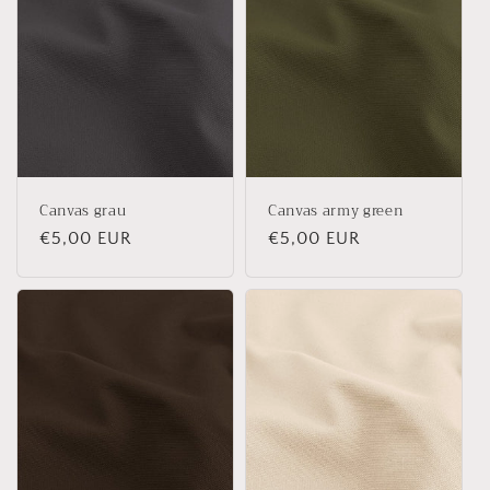
Canvas grau
Canvas army green
Normaler
€5,00 EUR
Normaler
€5,00 EUR
Preis
Preis