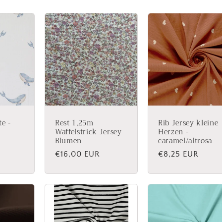
e -
Rest 1,25m
Rib Jersey kleine
Waffelstrick Jersey
Herzen -
Blumen
caramel/altrosa
Normaler
€16,00 EUR
Normaler
€8,25 EUR
Preis
Preis