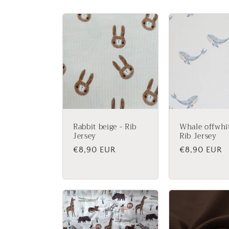
Rabbit beige - Rib
Whale offwhit
Jersey
Rib Jersey
Normaler
€8,90 EUR
Normaler
€8,90 EUR
Preis
Preis