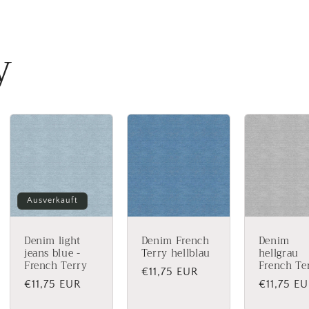
y
Ausverkauft
Denim light
Denim French
Denim
jeans blue -
Terry hellblau
hellgrau
French Terry
French Te
Normaler
€11,75 EUR
Normaler
€11,75 EUR
Normale
€11,75 E
Preis
Preis
Preis