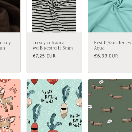
Jersey
Jersey schwarz-
Rest 0,52m Jersey
aun
weiß gestreift 3mm
Aqua
Normaler
€7,25 EUR
Normaler
€6,39 EUR
Preis
Preis