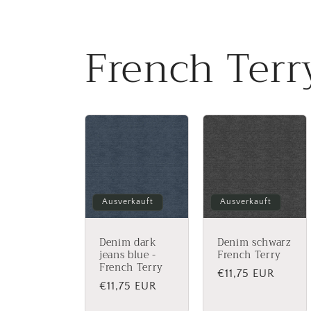
French Terr
Ausverkauft
Ausverkauft
Denim dark
Denim schwarz
jeans blue -
French Terry
French Terry
Normaler
€11,75 EUR
Normaler
€11,75 EUR
Preis
Preis