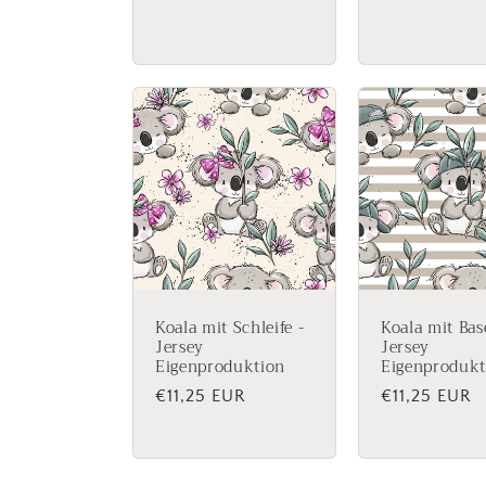
Preis
Preis
Koala mit Schleife -
Koala mit Bas
Jersey
Jersey
Eigenproduktion
Eigenprodukt
Normaler
€11,25 EUR
Normaler
€11,25 EUR
Preis
Preis