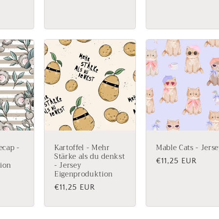
Preis
Preis
ecap -
Kartoffel - Mehr
Mable Cats - Jers
Stärke als du denkst
Normaler
€11,25 EUR
ion
- Jersey
Eigenproduktion
Preis
Normaler
€11,25 EUR
Preis