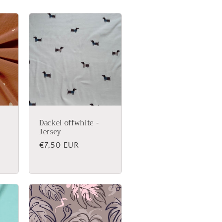
Dackel offwhite -
Jersey
Normaler
€7,50 EUR
Preis