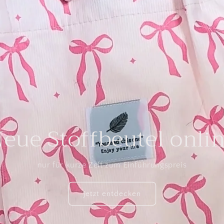
eue Stoffbeutel onli
nur für kurze Zeit zum Einführungspreis
jetzt entdecken