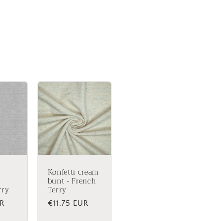
Konfetti cream
bunt - French
rry
Terry
r
UR
Normaler
€11,75 EUR
Preis