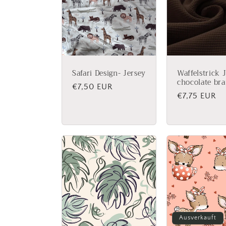
Safari Design- Jersey
Waffelstrick 
chocolate br
Normaler
€7,50 EUR
Normaler
€7,75 EUR
Preis
Preis
Ausverkauft