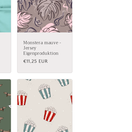
Monstera mauve -
Jersey
Eigenproduktion
Normaler
€11,25 EUR
Preis