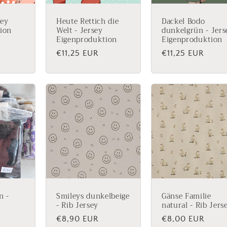
sey
Heute Rettich die
Dackel Bodo
ion
Welt - Jersey
dunkelgrün - Jers
Eigenproduktion
Eigenproduktion
Normaler
€11,25 EUR
Normaler
€11,25 EUR
Preis
Preis
n -
Smileys dunkelbeige
Gänse Familie
- Rib Jersey
natural - Rib Jers
Normaler
€8,90 EUR
Normaler
€8,00 EUR