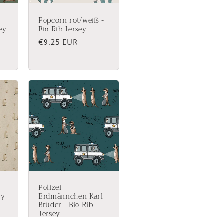
Popcorn rot/weiß -
ey
Bio Rib Jersey
Normaler
€9,25 EUR
Preis
Polizei
ey
Erdmännchen Karl
Brüder - Bio Rib
Jersey