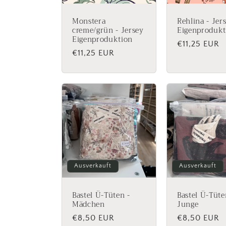
Monstera
Rehlina - Jer
creme/grün - Jersey
Eigenprodukt
Eigenproduktion
Normaler
€11,25 EUR
Normaler
€11,25 EUR
Preis
Preis
Ausverkauft
Ausverkauft
Bastel Ü-Tüten -
Bastel Ü-Tüte
Mädchen
Junge
Normaler
€8,50 EUR
Normaler
€8,50 EUR