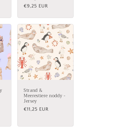
Normaler
€9,25 EUR
Preis
ey
Strand &
Meerestiere noddy -
Jersey
Normaler
€11,25 EUR
Preis