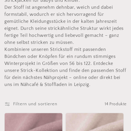
Strickjacken für Babys und Kinder.
o
Der Stoff ist angenehm dehnbar, weich und dabei
formstabil, wodurch er sich hervorragend für
r
gemütliche Kleidungsstücke in der kalten Jahreszeit
i
eignet. Durch seine strickähnliche Struktur wirkt jedes
fertige Teil hochwertig und liebevoll gemacht – ganz
e
ohne selbst stricken zu müssen.
Kombiniere unseren Strickstoff mit passenden
:
Bündchen oder Knöpfen für ein rundum stimmiges
Winterprojekt in Größen von 56 bis 122. Entdecke
unsere Strick-Kollektion und finde den passenden Stoff
für dein nächstes Nähprojekt – online oder direkt bei
uns im Nähcafé & Stoffladen in Leipzig.
Filtern und sortieren
14 Produkte