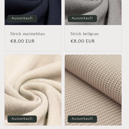
Ausverkauft
Ausverkauft
Strick marineblau
Strick hellgrau
Normaler
€8,00 EUR
Normaler
€8,00 EUR
Preis
Preis
Ausverkauft
Ausverkauft