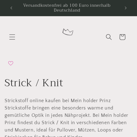
Direkt
Versandkostenfrei ab 100 Euro innerhalb
zum
Deutschland
Inhalt
Warenkorb
K
Strick / Knit
a
Strickstoff online kaufen bei Mein holder Prinz
t
Strickstoffe bringen eine besonders warme und
e
gemütliche Optik in jedes Nähprojekt. Bei Mein holder
Prinz findest du Strick / Knit in verschiedenen Farben
g
und Mustern, ideal für Pullover, Mützen, Loops oder