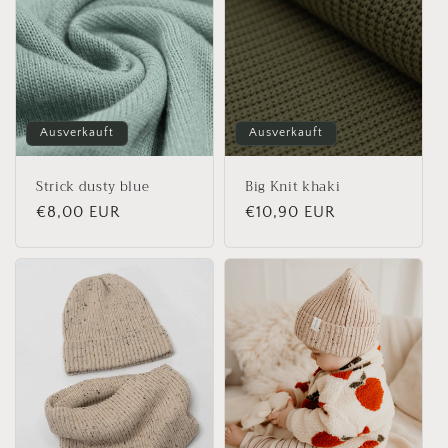
Ausverkauft
Ausverkauft
Strick dusty blue
Big Knit khaki
Normaler
€8,00 EUR
Normaler
€10,90 EUR
Preis
Preis