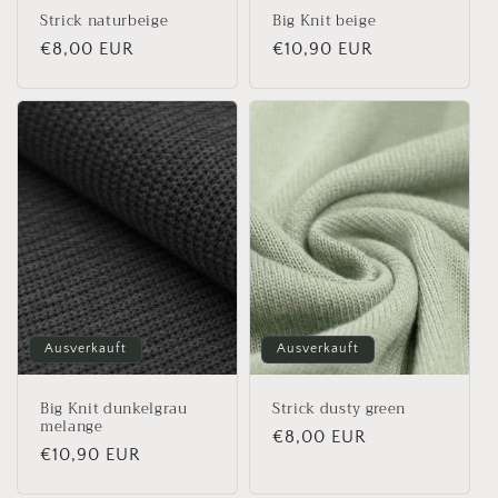
Strick naturbeige
Big Knit beige
Normaler
€8,00 EUR
Normaler
€10,90 EUR
Preis
Preis
Ausverkauft
Ausverkauft
Big Knit dunkelgrau
Strick dusty green
melange
Normaler
€8,00 EUR
Normaler
€10,90 EUR
Preis
Preis