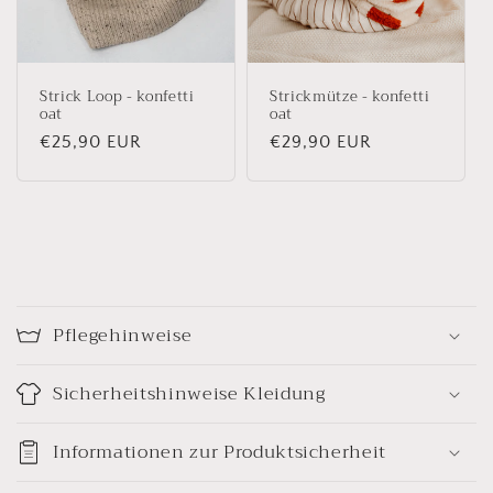
Strick Loop - konfetti
Strickmütze - konfetti
oat
oat
Normaler
€25,90 EUR
Normaler
€29,90 EUR
Preis
Preis
E
i
Pflegehinweise
n
k
Sicherheitshinweise Kleidung
l
a
Informationen zur Produktsicherheit
p