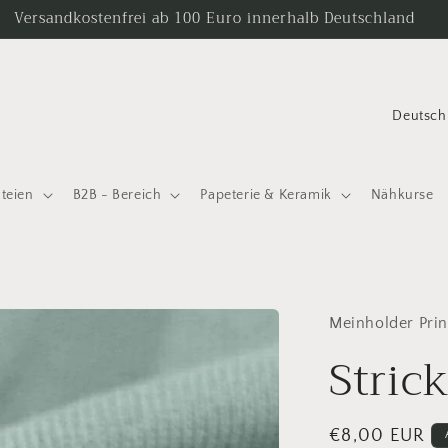
Versandkostenfrei ab 100 Euro innerhalb Deutschland
L
a
n
ateien
B2B - Bereich
Papeterie & Keramik
Nähkurse
d
/
R
e
Meinholder Prin
g
Stric
i
o
n
Normaler
€8,00 EUR