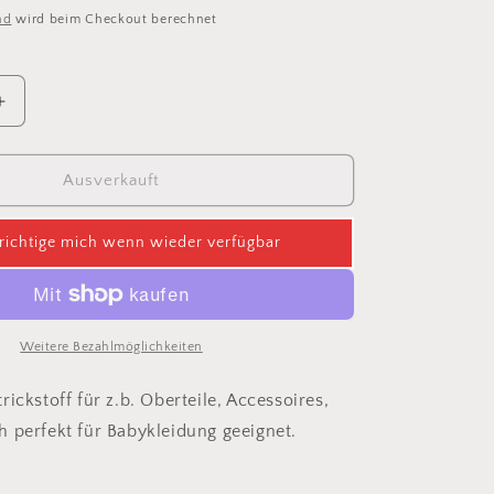
nd
wird beim Checkout berechnet
Erhöhe
die
Menge
für
Ausverkauft
Strick
dusty
ichtige mich wenn wieder verfügbar
blue
Weitere Bezahlmöglichkeiten
ickstoff für z.b. Oberteile, Accessoires,
 perfekt für Babykleidung geeignet.