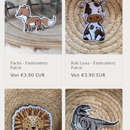
o
r
i
e
:
Fuchs - Embroidery
Kuh Luna - Embroidery
Patch
Patch
Normaler
Von €3,90 EUR
Normaler
Von €3,90 EUR
Preis
Preis