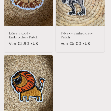
Löwen Kopf -
T-Rex - Embroidery
Embroidery Patch
Patch
Normaler
Von €3,90 EUR
Normaler
Von €5,00 EUR
Preis
Preis