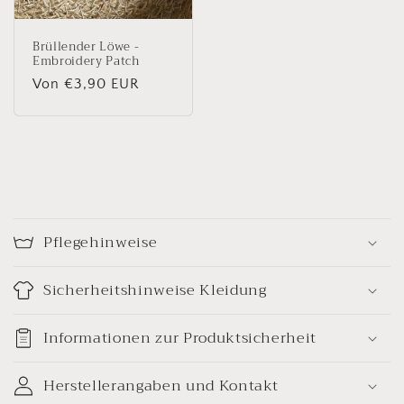
Brüllender Löwe -
Embroidery Patch
Normaler
Von €3,90 EUR
Preis
E
i
Pflegehinweise
n
k
Sicherheitshinweise Kleidung
l
a
Informationen zur Produktsicherheit
p
p
Herstellerangaben und Kontakt