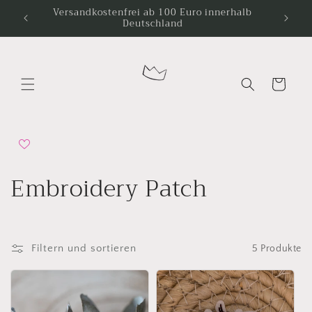
Direkt
Versandkostenfrei ab 100 Euro innerhalb
zum
Deutschland
Inhalt
Warenkorb
K
Embroidery Patch
a
t
Filtern und sortieren
5 Produkte
e
g