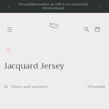
Direkt
Versandkostenfrei ab 100 Euro innerhalb
zum
Deutschland
Inhalt
Warenkorb
K
Jacquard Jersey
a
t
Filtern und sortieren
0 Produkte
e
g