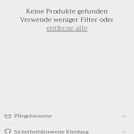
o
Keine Produkte gefunden
r
Verwende weniger Filter oder
entferne alle
i
e
:
E
i
Pflegehinweise
n
k
Sicherheitshinweise Kleidung