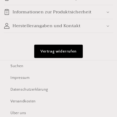
l
a
Informationen zur Produktsicherheit
p
p
Herstellerangaben und Kontakt
b
a
r
Vertrag widerrufen
e
r
Suchen
I
n
Impressum
h
a
Datenschutzerklärung
l
Versandkosten
t
Über uns