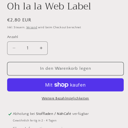
Oh la la Web Label
Normaler
€2,80 EUR
Preis
Inkl. Steuern.
Versand
wird beim Checkout berechnet
Anzahl
Verringere
Erhöhe
die
die
Menge
Menge
für
für
In den Warenkorb legen
Oh
Oh
la
la
la
la
Web
Web
Label
Label
Weitere Bezahlmöglichkeiten
Abholung bei
Stoffladen / NähCafé
verfügbar
Gewöhnlich fertig in 2 - 4 Tagen