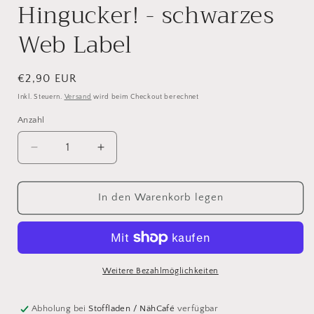
Hingucker! - schwarzes
Web Label
Normaler
€2,90 EUR
Preis
Inkl. Steuern.
Versand
wird beim Checkout berechnet
Anzahl
Verringere
Erhöhe
die
die
Menge
Menge
für
für
In den Warenkorb legen
Hingucker!
Hingucker!
-
-
schwarzes
schwarzes
Web
Web
Label
Label
Weitere Bezahlmöglichkeiten
Abholung bei
Stoffladen / NähCafé
verfügbar