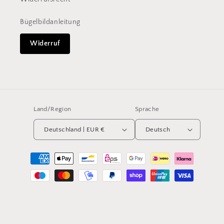
Bügelbildanleitung
Widerruf
Land/Region
Sprache
Deutschland | EUR €
Deutsch
Zahlungsmethoden
© 2026,
Mein holder Prinz GmbH
Powered by Shopify
Widerrufsrecht
Datenschutzerklärung
AGB
Versand
Impressum