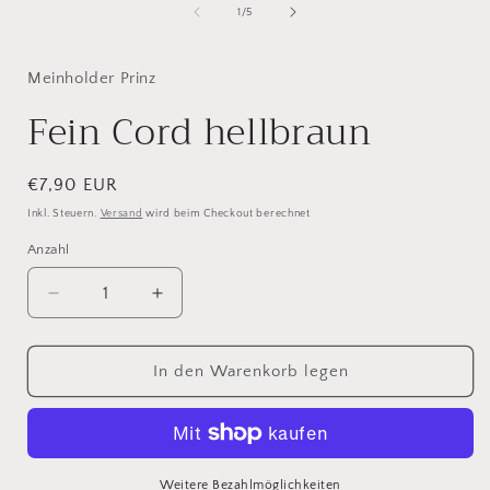
von
ö
1
/
5
Meinholder Prinz
Fein Cord hellbraun
Normaler
€7,90 EUR
Preis
Inkl. Steuern.
Versand
wird beim Checkout berechnet
Anzahl
Verringere
Erhöhe
die
die
Menge
Menge
für
für
In den Warenkorb legen
Fein
Fein
Cord
Cord
hellbraun
hellbraun
Weitere Bezahlmöglichkeiten