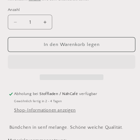
Anzahl
Verringere
Erhöhe
die
die
Menge
Menge
für
für
In den Warenkorb legen
Bündchen
Bündchen
senf
senf
melange
melange
-
-
swafing
swafing
Abholung bei
Stoffladen / NähCafé
verfügbar
Gewöhnlich fertig in 2 - 4 Tagen
Shop-Informationen anzeigen
Bündchen in senf melange. Schöne weiche Qualität.