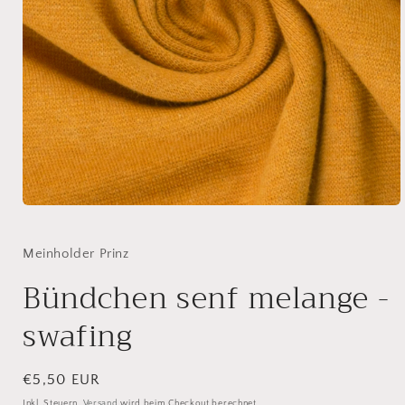
Medien
1
in
Modal
Meinholder Prinz
öffnen
Bündchen senf melange -
swafing
Normaler
€5,50 EUR
Preis
Inkl. Steuern.
Versand
wird beim Checkout berechnet