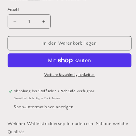
Anzahl
Verringere
Erhöhe
die
die
Menge
Menge
für
für
In den Warenkorb legen
Waffelstrick
Waffelstrick
Jersey
Jersey
nude
nude
rosa
rosa
Weitere Bezahlmöglichkeiten
Abholung bei
Stoffladen / NähCafé
verfügbar
Gewöhnlich fertig in 2 - 4 Tagen
Shop-Informationen anzeigen
Weicher Waffelstrickjersey in nude rosa. Schöne weiche
Qualität.