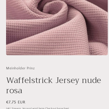
Medien
1
in
Modal
Meinholder Prinz
öffnen
Waffelstrick Jersey nude
rosa
Normaler
€7,75 EUR
Preis
Inkl. Steuern.
Versand
wird beim Checkout berechnet