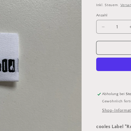
Preis
Inkl. Steuern.
Versa
Anzahl
Verringere
die
Menge
für
Superheld
Label
Abholung bei
St
Gewöhnlich ferti
Shop-Informat
cooles Label "