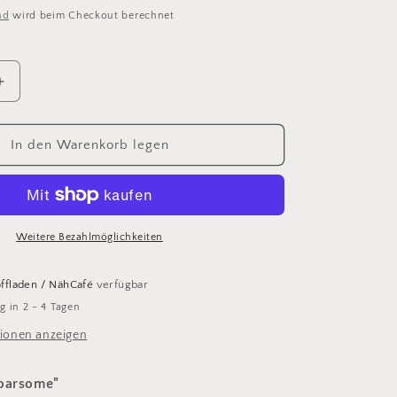
nd
wird beim Checkout berechnet
Erhöhe
die
Menge
für
In den Warenkorb legen
Superheld
Label
Weitere Bezahlmöglichkeiten
offladen / NähCafé
verfügbar
g in 2 - 4 Tagen
ionen anzeigen
Roarsome"