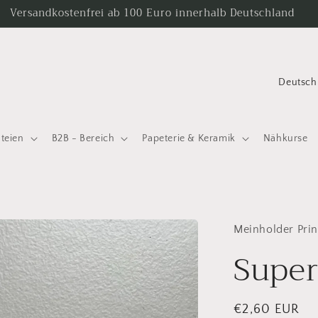
Versandkostenfrei ab 100 Euro innerhalb Deutschland
L
a
n
ateien
B2B - Bereich
Papeterie & Keramik
Nähkurse
d
/
R
e
Meinholder Prin
g
Super
i
o
n
Normaler
€2,60 EUR