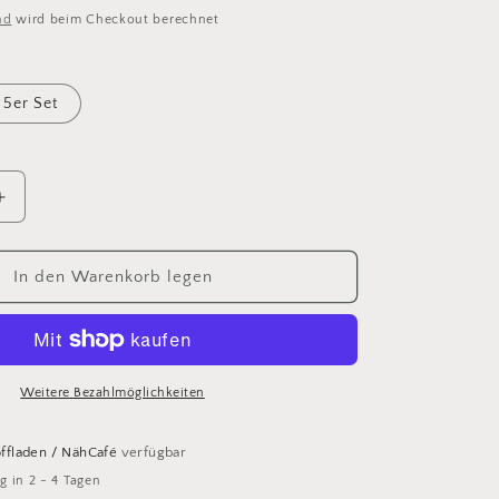
nd
wird beim Checkout berechnet
5er Set
Erhöhe
die
Menge
für
In den Warenkorb legen
Knopf
Feuerwehr
Weitere Bezahlmöglichkeiten
offladen / NähCafé
verfügbar
g in 2 - 4 Tagen