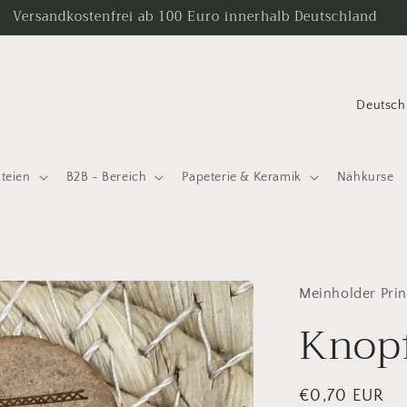
Versandkostenfrei ab 100 Euro innerhalb Deutschland
L
a
n
ateien
B2B - Bereich
Papeterie & Keramik
Nähkurse
d
/
R
e
Meinholder Prin
g
Knop
i
o
n
Normaler
€0,70 EUR