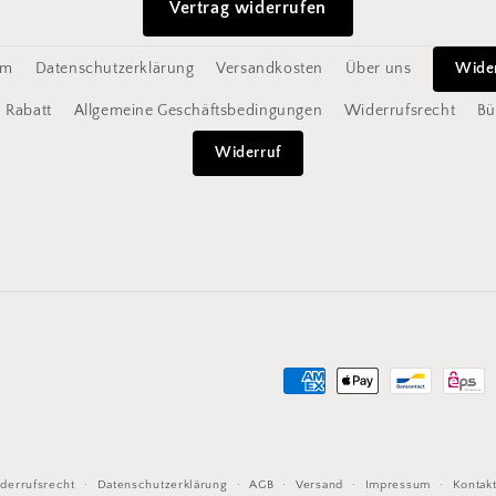
Vertrag widerrufen
um
Datenschutzerklärung
Versandkosten
Über uns
Wide
Rabatt
Allgemeine Geschäftsbedingungen
Widerrufsrecht
Bü
Widerruf
Zahlungsmethoden
derrufsrecht
Datenschutzerklärung
AGB
Versand
Impressum
Kontak