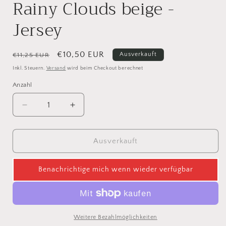
Rainy Clouds beige -
Jersey
Normaler
Verkaufspreis
€10,50 EUR
Ausverkauft
€11,25 EUR
Preis
Inkl. Steuern.
Versand
wird beim Checkout berechnet
Anzahl
Verringere
Erhöhe
die
die
Menge
Menge
für
für
Ausverkauft
Rainy
Rainy
Clouds
Clouds
Benachrichtige mich wenn wieder verfügbar
beige
beige
-
-
Jersey
Jersey
Weitere Bezahlmöglichkeiten