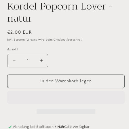
Kordel Popcorn Lover -
natur
Normaler
€2,00 EUR
Preis
Inkl. Steuern.
Versand
wird beim Checkout berechnet
Anzahl
Verringere
Erhöhe
die
die
Menge
Menge
für
für
In den Warenkorb legen
Kordel
Kordel
Popcorn
Popcorn
Lover
Lover
-
-
natur
natur
Abholung bei
Stoffladen / NähCafé
verfügbar