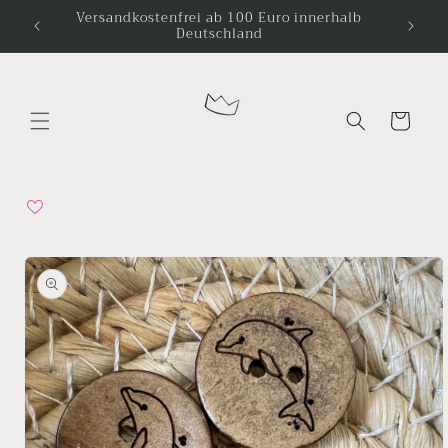
Direkt
Versandkostenfrei ab 100 Euro innerhalb
zum
Deutschland
Inhalt
Warenkorb
oduktinformationen
ringen