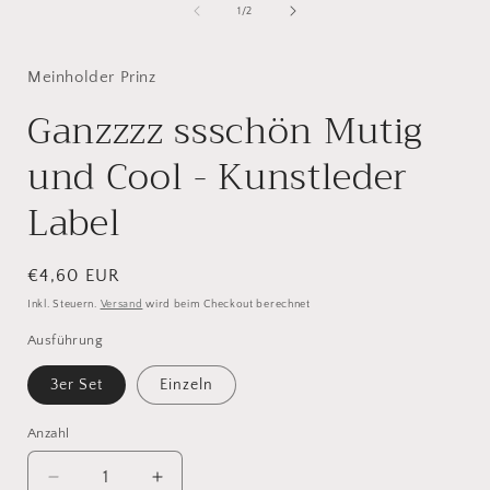
öffnen
i
von
1
/
2
ö
Meinholder Prinz
Ganzzzz ssschön Mutig
und Cool - Kunstleder
Label
Normaler
€4,60 EUR
Preis
Inkl. Steuern.
Versand
wird beim Checkout berechnet
Ausführung
3er Set
Einzeln
Anzahl
Verringere
Erhöhe