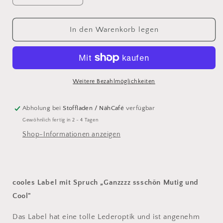
die
die
Menge
Menge
für
für
In den Warenkorb legen
Ganzzzz
Ganzzzz
ssschön
ssschön
Mutig
Mutig
und
und
Cool
Cool
Weitere Bezahlmöglichkeiten
-
-
Kunstleder
Kunstleder
Abholung bei
Stoffladen / NähCafé
verfügbar
Label
Label
Gewöhnlich fertig in 2 - 4 Tagen
Shop-Informationen anzeigen
cooles Label mit Spruch „Ganzzzz ssschön Mutig und
Cool"
Das Label hat eine tolle Lederoptik und ist angenehm